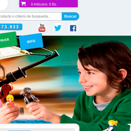
0
Artículos:
0 Bs.
273.933
PRAR
INFO