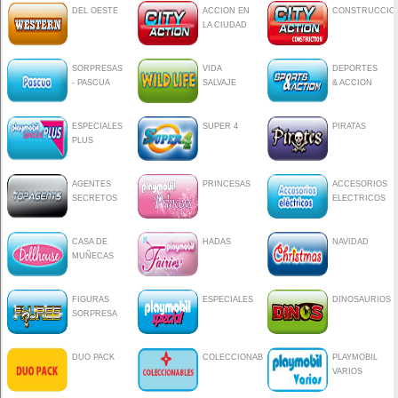
DEL OESTE
ACCION EN
CONSTRUCCIO
LA CIUDAD
SORPRESAS
VIDA
DEPORTES
- PASCUA
SALVAJE
& ACCION
ESPECIALES
SUPER 4
PIRATAS
PLUS
AGENTES
PRINCESAS
ACCESORIOS
SECRETOS
ELECTRICOS
CASA DE
HADAS
NAVIDAD
MUÑECAS
FIGURAS
ESPECIALES
DINOSAURIOS
SORPRESA
DUO PACK
COLECCIONABLES
PLAYMOBIL
VARIOS