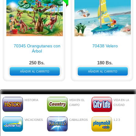
70345 Orangutanes con
70438 Velero
Árbol
250 Bs.
180 Bs.
AÑADIR AL CARRITO
AÑADIR AL CARRITO
HISTORIA
VIDA EN EL
VIDA EN LA
CAMPO
CIUDAD
VACACIONES
CABALLEROS
1.2.3