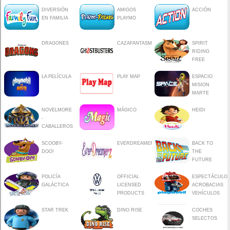
DIVERSIÓN
AMIGOS
ACCIÓN
EN FAMILIA
PLAYMO
DRAGONES
CAZAFANTASMAS
SPIRIT
RIDING
FREE
LA PELÍCULA
PLAY MAP
ESPACIO
MISION
MARTE
NOVELMORE
MÁGICO
HEIDI
-
CABALLEROS
SCOOBY-
EVERDREAMERZ
BACK TO
DOO!
THE
FUTURE
POLICÍA
OFFICIAL
ESPECTÁCULO
GALÁCTICA
LICENSED
ACROBACIAS
PRODUCTS
VEHÍCULOS
STAR TREK
DINO RISE
COCHES
SELECTOS