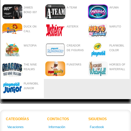
JAMES
A-TEAM
AYUMA
BOND 007
DUCK ON
ASTERIX
NARUTO
CALL
WILTOPIA
CREADOR
PLAYMOBIL
DE FIGURAS
COLOR
THE NINE
FUNSTARS
HORSES OF
REALMS
WATERFALL
PLAYMOBIL
JUNIOR
CATEGORÍAS
CONTACTOS
SIGUENOS
Vacaciones
Información
Facebook