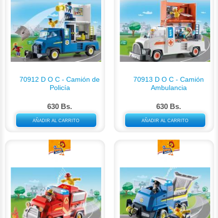
70912 D O C - Camión de
70913 D O C - Camión
Policía
Ambulancia
630 Bs.
630 Bs.
AÑADIR AL CARRITO
AÑADIR AL CARRITO