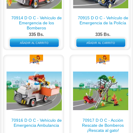
70914 D O C - Vehículo de
70915 D O C - Vehículo de
Emergencia de los
Emergencia de la Policía
Bomberos
335 Bs.
335 Bs.
AÑADIR AL CARRITO
AÑADIR AL CARRITO
70916 D O C - Vehículo de
70917 D O C - Acción
Emergencia Ambulancia
Rescate de Bomberos
¡Rescata al gato!