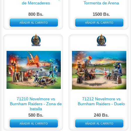
de Mercaderes
Tormenta de Arena
800 Bs.
1500 Bs.
AÑADIR AL CARRITO
AÑADIR AL CARRITO
71210 Novelmore vs
71212 Novelmore vs
Burnham Raiders - Zona de
Burnham Raiders - Duelo
batalla
580 Bs.
240 Bs.
AÑADIR AL CARRITO
AÑADIR AL CARRITO