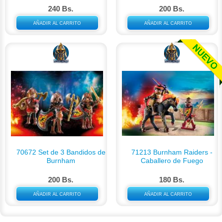
240 Bs.
200 Bs.
AÑADIR AL CARRITO
AÑADIR AL CARRITO
70672 Set de 3 Bandidos de
71213 Burnham Raiders -
Burnham
Caballero de Fuego
200 Bs.
180 Bs.
AÑADIR AL CARRITO
AÑADIR AL CARRITO