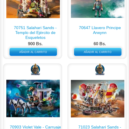
70751 Salahari Sands -
70647 Llavero Principe
Templo del Ejército de
Arwynn
Esqueletos
900 Bs.
60 Bs.
AÑADIR AL CARRITO
AÑADIR AL CARRITO
70903 Violet Vale - Carruaje
71023 Salahari Sands -