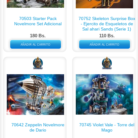
70503 Starter Pack
70752 Skeleton Surprise Box
Novelmore Set Adicional
- Ejercito de Esqueletos de
Sal ahari Sands (Serie 1)
180 Bs.
110 Bs.
AÑADIR AL CARRITO
AÑADIR AL CARRITO
70642 Zeppelin Novelmore
70745 Violet Vale - Torre del
de Dario
Mago