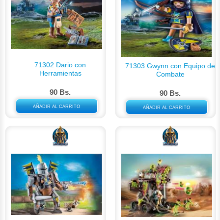
71302 Dario con
71303 Gwynn con Equipo de
Herramientas
Combate
90 Bs.
90 Bs.
AÑADIR AL CARRITO
AÑADIR AL CARRITO