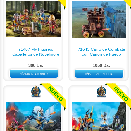
71487 My Figures:
71643 Carro de Combate
Caballeros de Novelmore
con Cañón de Fuego
300 Bs.
1050 Bs.
AÑADIR AL CARRITO
AÑADIR AL CARRITO