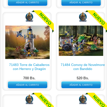
AÑADIR AL CARRITO
AÑADIR AL CARRITO
71483 Torre de Caballeros
71484 Convoy de Novelmore
con Herrero y Dragón
con Bandido
700 Bs.
520 Bs.
AÑADIR AL CARRITO
AÑADIR AL CARRITO