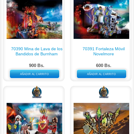
70390 Mina de Lava de los
70391 Fortaleza Móvil
Bandidos de Burnham
Novelmore
900 Bs.
600 Bs.
AÑADIR AL CARRITO
AÑADIR AL CARRITO