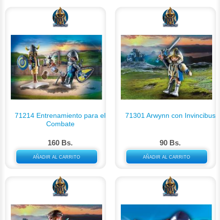
71214 Entrenamiento para el
71301 Arwynn con Invincibus
Combate
160 Bs.
90 Bs.
AÑADIR AL CARRITO
AÑADIR AL CARRITO