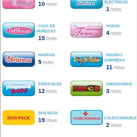
ELECTRICOS
10
ITEMS
1
ITEMS
CASA DE
HADAS
MUÑECAS
4
ITEMS
15
ITEMS
NAVIDAD
FIGURAS
SORPRESA
5
ITEMS
11
ITEMS
ESPECIALES
DINOSAURIOS
12
3
ITEMS
ITEMS
DUO PACK
COLECCIONABLE
19
ITEMS
2
ITEMS