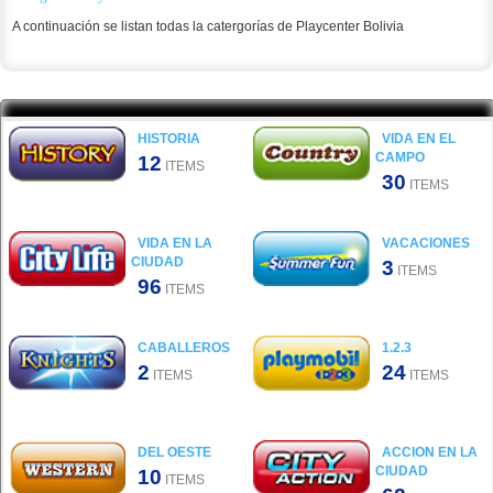
A continuación se listan todas la catergorías de Playcenter Bolivia
.
HISTORIA
VIDA EN EL
CAMPO
12
ITEMS
30
ITEMS
VIDA EN LA
VACACIONES
CIUDAD
3
ITEMS
96
ITEMS
CABALLEROS
1.2.3
2
24
ITEMS
ITEMS
DEL OESTE
ACCION EN LA
CIUDAD
10
ITEMS