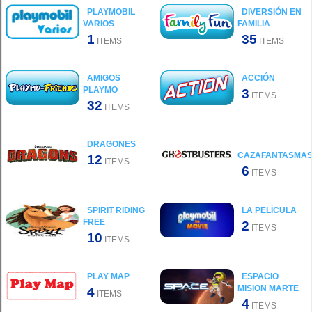
PLAYMOBIL
DIVERSIÓN EN
VARIOS
FAMILIA
1
35
ITEMS
ITEMS
AMIGOS
ACCIÓN
PLAYMO
3
ITEMS
32
ITEMS
DRAGONES
CAZAFANTASMA
12
ITEMS
6
ITEMS
SPIRIT RIDING
LA PELÍCULA
FREE
2
ITEMS
10
ITEMS
PLAY MAP
ESPACIO
MISION MARTE
4
ITEMS
4
ITEMS