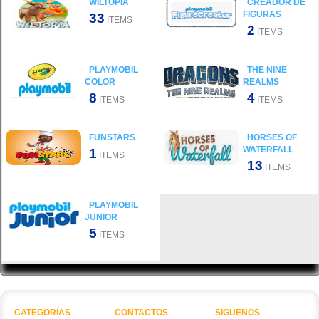
WILTOPIA
CREADOR DE
FIGURAS
33
ITEMS
2
ITEMS
PLAYMOBIL
THE NINE
COLOR
REALMS
8
4
ITEMS
ITEMS
FUNSTARS
HORSES OF
WATERFALL
1
ITEMS
13
ITEMS
PLAYMOBIL
JUNIOR
5
ITEMS
CATEGORÍAS
CONTACTOS
SIGUENOS