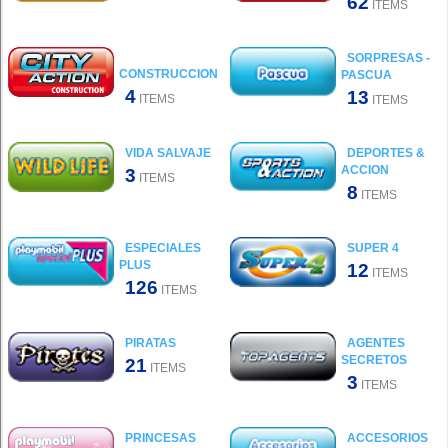
62
ITEMS
SORPRESAS -
CONSTRUCCION
PASCUA
4
13
ITEMS
ITEMS
VIDA SALVAJE
DEPORTES &
ACCION
3
ITEMS
8
ITEMS
ESPECIALES
SUPER 4
PLUS
12
ITEMS
126
ITEMS
PIRATAS
AGENTES
SECRETOS
21
ITEMS
3
ITEMS
PRINCESAS
ACCESORIOS