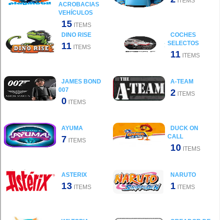
ITEMS
ACROBACIAS
VEHÍCULOS
15
ITEMS
DINO RISE
COCHES
SELECTOS
11
ITEMS
11
ITEMS
JAMES BOND
A-TEAM
007
2
ITEMS
0
ITEMS
AYUMA
DUCK ON
CALL
7
ITEMS
10
ITEMS
ASTERIX
NARUTO
13
1
ITEMS
ITEMS