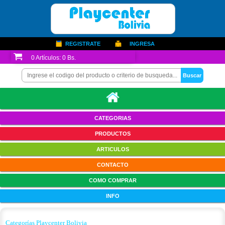
REGISTRATE
INGRESA
0
Artículos:
0 Bs.
CATEGORIAS
PRODUCTOS
ARTICULOS
CONTACTO
COMO COMPRAR
INFO
Categorías Playcenter Bolivia