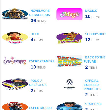
NOVELMORE -
MÁGICO
CABALLEROS
10
ITEMS
36
ITEMS
HEIDI
SCOOBY-DOO!
4
13
ITEMS
ITEMS
BACK TO THE
EVERDREAMERZ
FUTURE
10
2
ITEMS
ITEMS
POLICÍA
OFFICIAL
GALÁCTICA
LICENSED
PRODUCTS
2
ITEMS
2
ITEMS
STAR TREK
ESPECTÁCULO
2