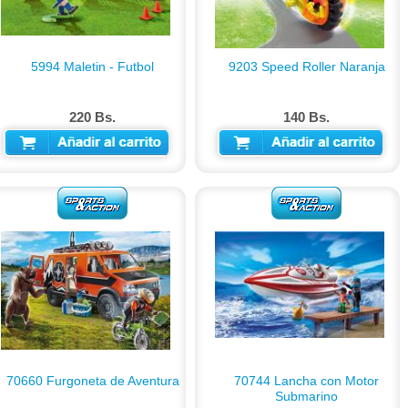
5994 Maletin - Futbol
9203 Speed Roller Naranja
220 Bs.
140 Bs.
AÑADIR AL CARRITO
AÑADIR AL CARRITO
70660 Furgoneta de Aventura
70744 Lancha con Motor
Submarino