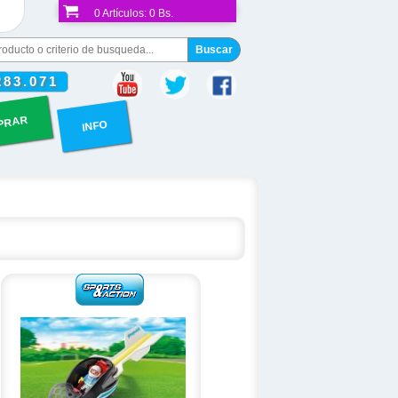
0
Artículos:
0 Bs.
283.071
PRAR
INFO