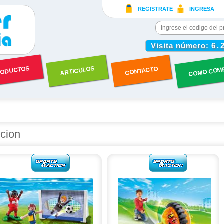
REGISTRATE
INGRESA
Visita número:
6.
COMO COM
ODUCTOS
ARTICULOS
CONTACTO
ccion